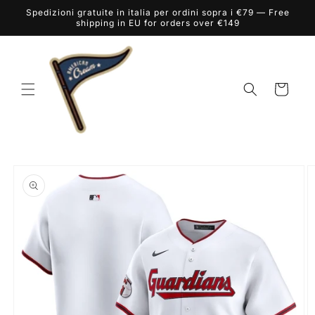
Vai
Spedizioni gratuite in italia per ordini sopra i €79 — Free
direttamente
shipping in EU for orders over €149
ai contenuti
Carrello
Passa alle
informazioni
sul prodotto