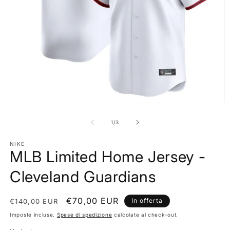
Apri
A
contenuti
c
multimediali
m
su
1
/
3
1
2
in
in
finestra
NIKE
fi
MLB Limited Home Jersey -
modale
m
Cleveland Guardians
Prezzo
Prezzo
€70,00 EUR
In offerta
€140,00 EUR
di
scontato
Imposte incluse.
Spese di spedizione
calcolate al check-out.
listino