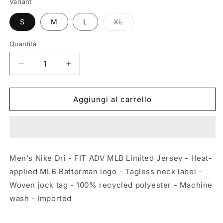
Variant
Variante
S
M
L
XL
esaurita
o
non
Quantità
Quantità
disponibile
Diminuisci
Aumenta
quantità
quantità
per
per
MLB
MLB
Aggiungi al carrello
Limited
Limited
Home
Home
Jersey
Jersey
-
-
Cleveland
Cleveland
Men's Nike Dri - FIT ADV MLB Limited Jersey - Heat-
Guardians
Guardians
applied MLB Batterman logo - Tagless neck label -
Woven jock tag - 100% recycled polyester - Machine
wash - Imported