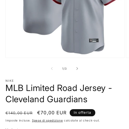
Apri
A
contenuti
c
multimediali
m
su
1
/
3
1
2
in
in
finestra
NIKE
fi
MLB Limited Road Jersey -
modale
m
Cleveland Guardians
Prezzo
Prezzo
€70,00 EUR
In offerta
€140,00 EUR
di
scontato
Imposte incluse.
Spese di spedizione
calcolate al check-out.
listino