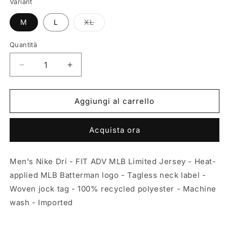
Variant
Variante
M
L
XL
esaurita
o
non
Quantità
Quantità
disponibile
Diminuisci
Aumenta
quantità
quantità
per
per
MLB
MLB
Aggiungi al carrello
Limited
Limited
Road
Road
Acquista ora
Jersey
Jersey
-
-
Cleveland
Cleveland
Men's Nike Dri - FIT ADV MLB Limited Jersey - Heat-
Guardians
Guardians
applied MLB Batterman logo - Tagless neck label -
Woven jock tag - 100% recycled polyester - Machine
wash - Imported