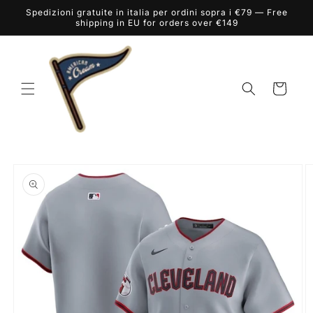
Vai
Spedizioni gratuite in italia per ordini sopra i €79 — Free
direttamente
shipping in EU for orders over €149
ai contenuti
Carrello
Passa alle
informazioni
sul prodotto