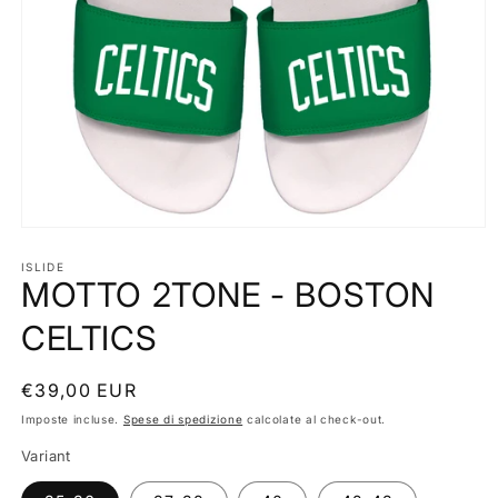
Apri
contenuti
multimediali
ISLIDE
MOTTO 2TONE - BOSTON
1
in
finestra
CELTICS
modale
Prezzo
€39,00 EUR
di
Imposte incluse.
Spese di spedizione
calcolate al check-out.
listino
Variant