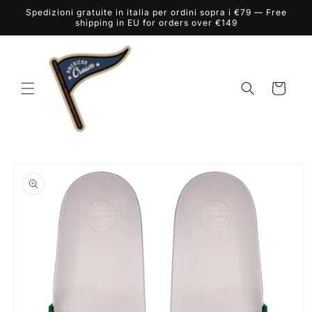
Vai
Spedizioni gratuite in italia per ordini sopra i €79 — Free
direttamente
shipping in EU for orders over €149
ai contenuti
Carrello
Passa alle
informazioni
sul prodotto