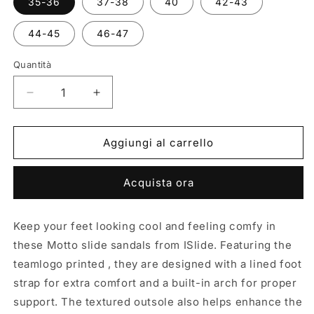
35-36
37-38
40
42-43
44-45
46-47
Quantità
Quantità
Diminuisci
Aumenta
quantità
quantità
per
per
MOTTO
MOTTO
Aggiungi al carrello
2TONE
2TONE
-
-
Acquista ora
BOSTON
BOSTON
CELTICS
CELTICS
Keep your feet looking cool and feeling comfy in
these Motto slide sandals from ISlide. Featuring the
teamlogo printed , they are designed with a lined foot
strap for extra comfort and a built-in arch for proper
support. The textured outsole also helps enhance the