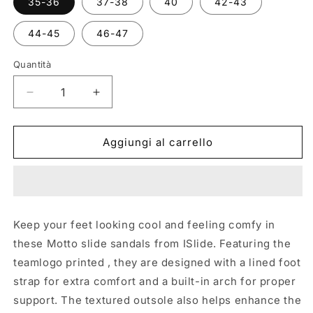
35-36
37-38
40
42-43
44-45
46-47
Quantità
Quantità
Diminuisci
Aumenta
quantità
quantità
per
per
MOTTO
MOTTO
Aggiungi al carrello
WHITE
WHITE
-
-
GOLDEN
GOLDEN
STATE
STATE
WARRIORS
WARRIORS
Keep your feet looking cool and feeling comfy in
these Motto slide sandals from ISlide. Featuring the
teamlogo printed , they are designed with a lined foot
strap for extra comfort and a built-in arch for proper
support. The textured outsole also helps enhance the