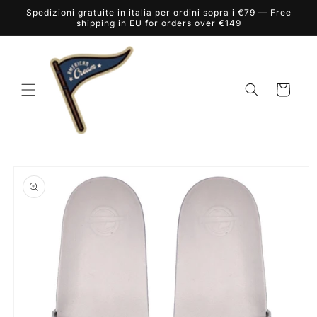
Vai
Spedizioni gratuite in italia per ordini sopra i €79 — Free
direttamente
shipping in EU for orders over €149
ai contenuti
Carrello
Passa alle
informazioni
sul prodotto