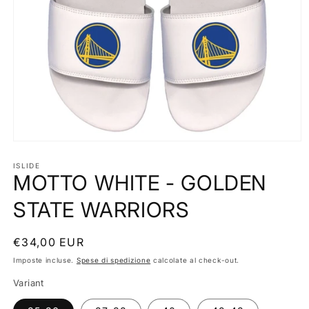
Apri
contenuti
multimediali
ISLIDE
MOTTO WHITE - GOLDEN
1
in
finestra
STATE WARRIORS
modale
Prezzo
€34,00 EUR
di
Imposte incluse.
Spese di spedizione
calcolate al check-out.
listino
Variant