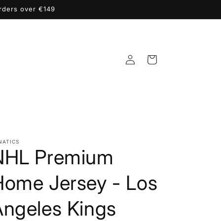
orders over €149
Accedi
Carrello
NATICS
NHL Premium
Home Jersey - Los
Angeles Kings