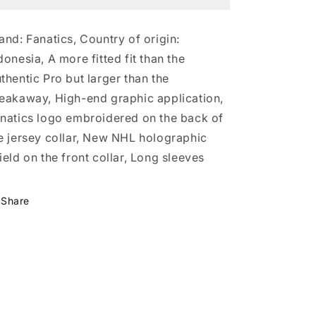
-
-
Los
Los
and: Fanatics, Country of origin:
Angeles
Angeles
donesia, A more fitted fit than the
Kings
Kings
thentic Pro but larger than the
eakaway, High-end graphic application,
natics logo embroidered on the back of
e jersey collar, New NHL holographic
ield on the front collar, Long sleeves
Share