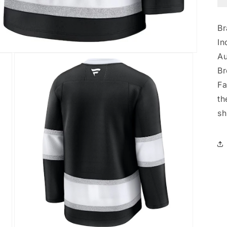
Br
In
Au
Br
Fa
th
sh