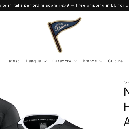
uite in italia per ordini sopra i €79 — Free shipping in EU for 
Latest
League
Category
Brands
Culture
FA