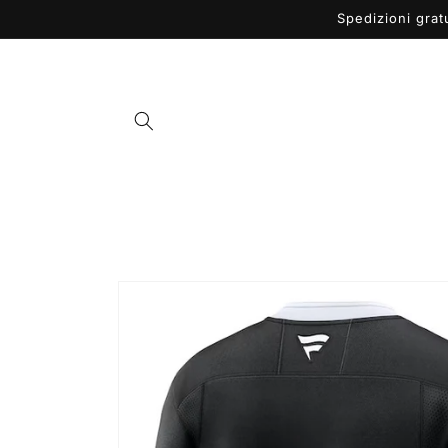
Vai
Spedizioni grat
direttamente
ai contenuti
Passa alle
informazioni
sul prodotto