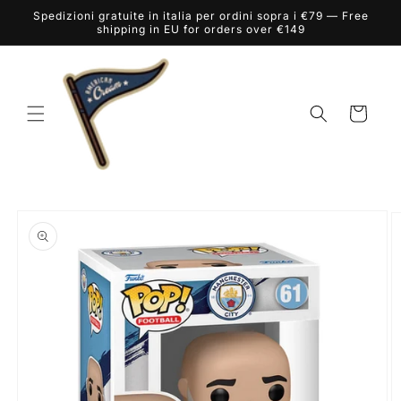
Vai
Spedizioni gratuite in italia per ordini sopra i €79 — Free
direttamente
shipping in EU for orders over €149
ai contenuti
Carrello
Passa alle
informazioni
sul prodotto