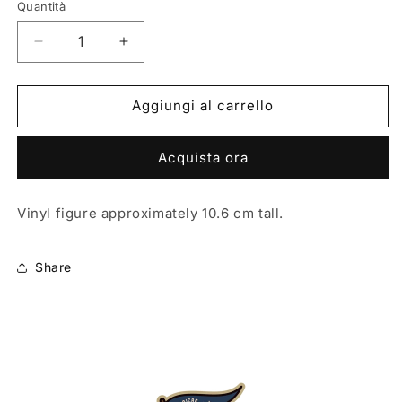
Quantità
Quantità
Diminuisci
Aumenta
quantità
quantità
per
per
POP
POP
Aggiungi al carrello
FOOTBALL:
FOOTBALL:
ManCity
ManCity
Acquista ora
-
-
Pep
Pep
Guardiola
Guardiola
Vinyl figure approximately 10.6 cm tall.
Share